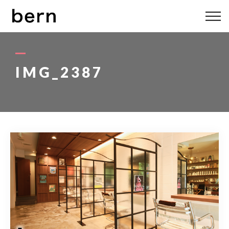
ABOUT US
MENU
IMG_2387
STYLE
STAFF
BLOG
ACCESS
bern 06-6136-6633