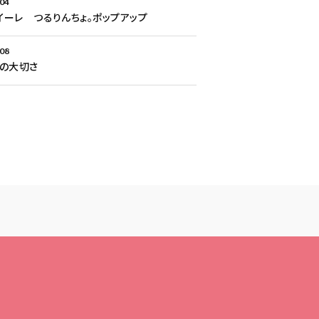
.04
Aイーレ つるりんちょ。ポップアップ
.08
との大切さ