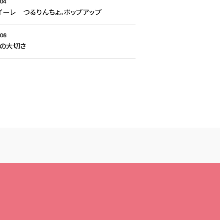
.04
Aイーレ つるりんちょ。ポップアップ
.08
との大切さ