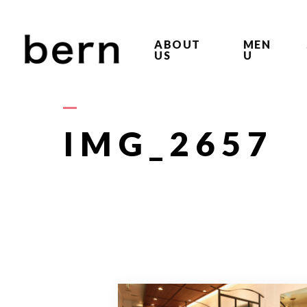
ABOUT
MEN
US
U
IMG_2657