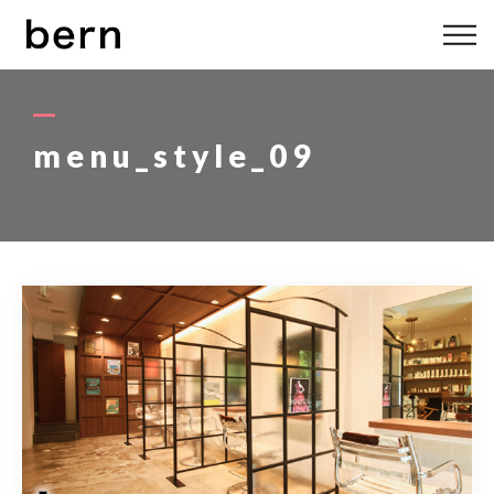
ABOUT US
MENU
menu_style_09
STYLE
STAFF
BLOG
ACCESS
bern 06-6136-6633