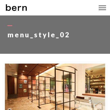
ABOUT US
MENU
menu_style_02
STYLE
STAFF
BLOG
ACCESS
bern 06-6136-6633