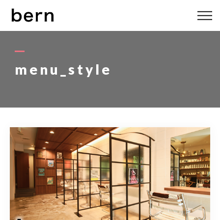
ABOUT US
MENU
menu_style
STYLE
STAFF
BLOG
ACCESS
bern 06-6136-6633