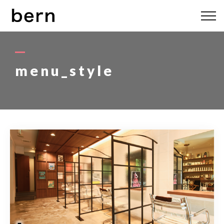
ABOUT US
MENU
menu_style
STYLE
STAFF
BLOG
ACCESS
bern 06-6136-6633