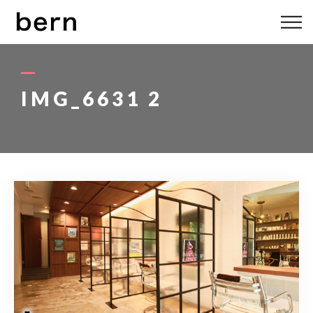
ABOUT US
MENU
IMG_6631 2
STYLE
STAFF
BLOG
ACCESS
bern 06-6136-6633