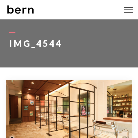
ABOUT US
MENU
IMG_4544
STYLE
STAFF
BLOG
ACCESS
bern 06-6136-6633