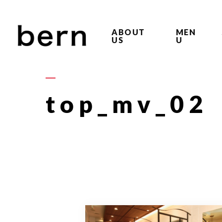
ABOUT
MEN
US
U
top_mv_02