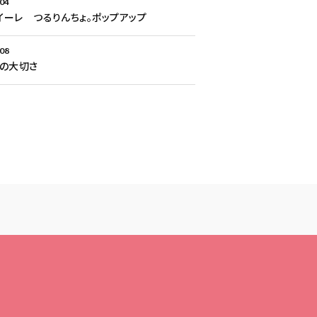
.04
Aイーレ つるりんちょ。ポップアップ
.08
との大切さ