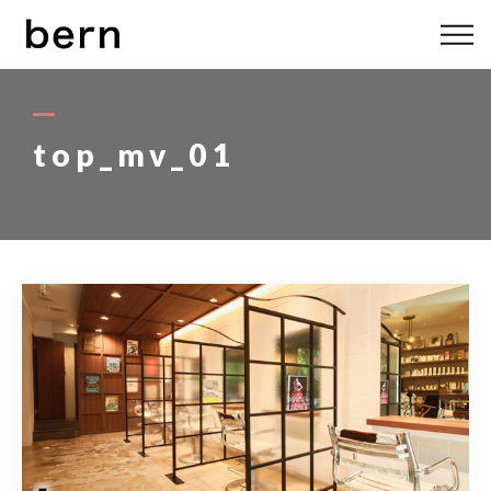
ABOUT US
MENU
top_mv_01
STYLE
STAFF
BLOG
ACCESS
bern 06-6136-6633