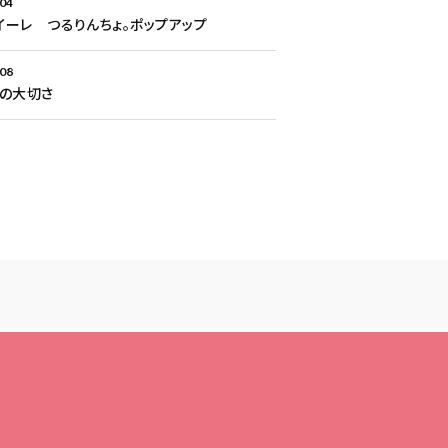
.04
Aイーレ つるりんちょ。ポップアップ
.08
との大切さ