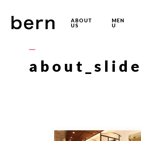
ABOUT
MEN
US
U
about_slid