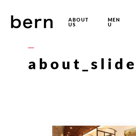
ABOUT
MEN
US
U
about_slid