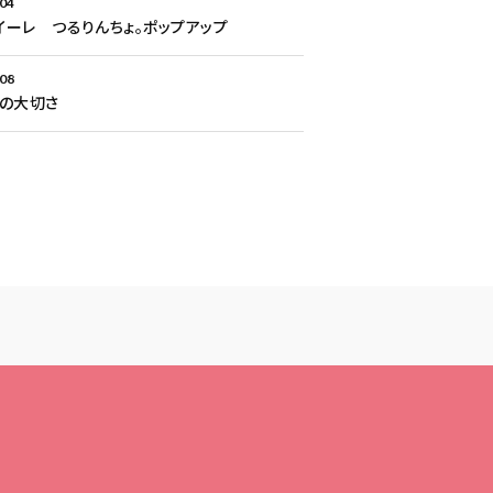
.04
Aイーレ つるりんちょ。ポップアップ
.08
との大切さ