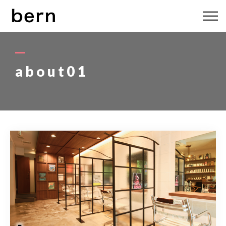
ABOUT US
MENU
about01
STYLE
STAFF
BLOG
ACCESS
bern 06-6136-6633