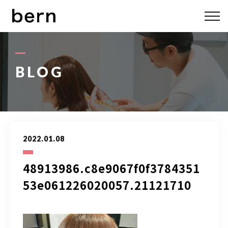
ABOUT US
MENU
BLOG
STYLE
STAFF
2022.01.08
BLOG
48913986.c8e9067f0f3784351
ACCESS
53e061226020057.21121710
bern 06-6136-6633