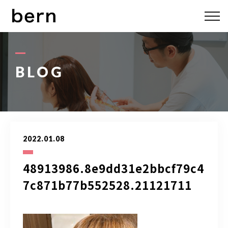
ABOUT US
MENU
BLOG
STYLE
STAFF
2022.01.08
BLOG
48913986.8e9dd31e2bbcf79c4
ACCESS
7c871b77b552528.21121711
bern 06-6136-6633