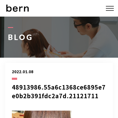
ABOUT US
MENU
BLOG
STYLE
STAFF
2022.01.08
BLOG
48913986.55a6c1368ce6895e7
ACCESS
e0b2b391fdc2a7d.21121711
bern 06-6136-6633