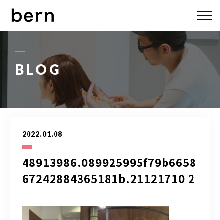
ABOUT US
MENU
BLOG
STYLE
STAFF
2022.01.08
BLOG
48913986.089925995f79b6658
ACCESS
67242884365181b.21121710 2
bern 06-6136-6633