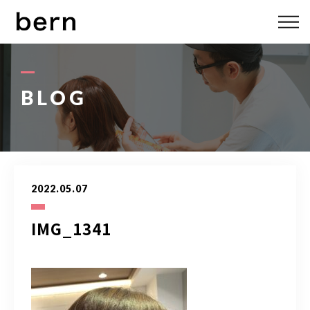
ABOUT US
MENU
BLOG
STYLE
STAFF
2022.05.07
BLOG
IMG_1341
ACCESS
bern 06-6136-6633