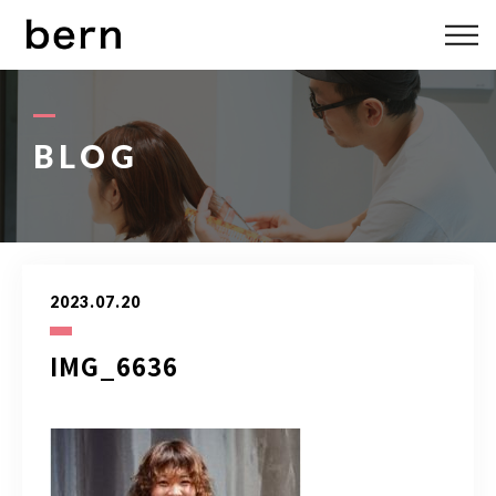
ABOUT US
MENU
BLOG
STYLE
STAFF
2023.07.20
BLOG
IMG_6636
ACCESS
bern 06-6136-6633