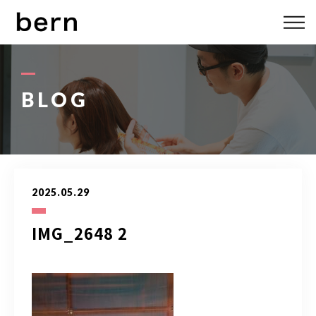
ABOUT US
MENU
BLOG
STYLE
STAFF
2025.05.29
BLOG
IMG_2648 2
ACCESS
bern 06-6136-6633