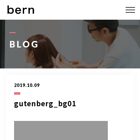
ABOUT US
MENU
BLOG
STYLE
STAFF
2019.10.09
BLOG
gutenberg_bg01
ACCESS
bern 06-6136-6633