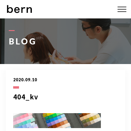
ABOUT US
MENU
BLOG
STYLE
STAFF
2020.09.10
BLOG
404_kv
ACCESS
bern 06-6136-6633