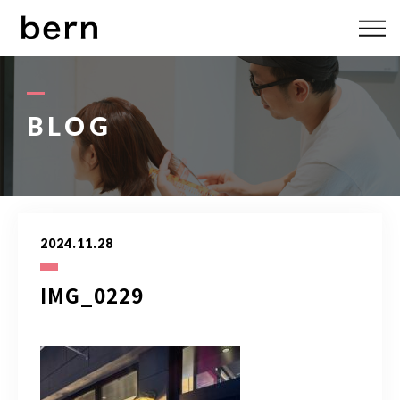
ABOUT US
MENU
BLOG
STYLE
STAFF
2024.11.28
BLOG
IMG_0229
ACCESS
bern 06-6136-6633