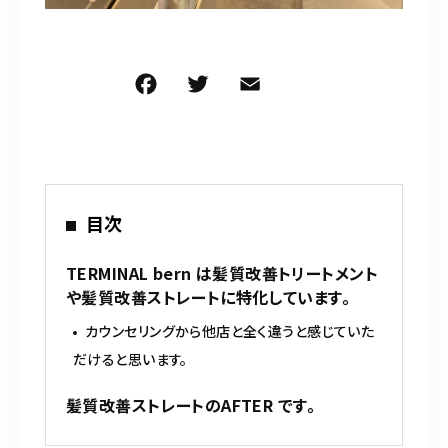
F
T
E
共
a
w
m
有
c
it
ai
e
te
l
b
r
目次
o
o
TERMINAL bern は髪質改善トリートメント
や髪質改善ストレートに特化しています。
k
カウンセリングから他店と全く違うと感じていた
だけると思います。
髪質改善ストレートのAFTER です。