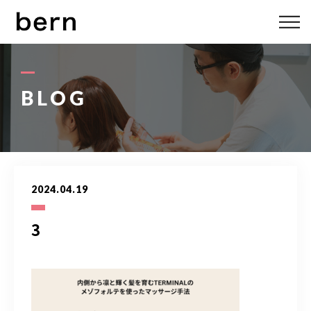
ABOUT US
MENU
BLOG
STYLE
STAFF
2024.04.19
BLOG
3
ACCESS
bern 06-6136-6633