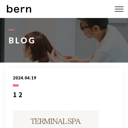
ABOUT US
MENU
BLOG
STYLE
STAFF
2024.04.19
BLOG
1 2
ACCESS
bern 06-6136-6633