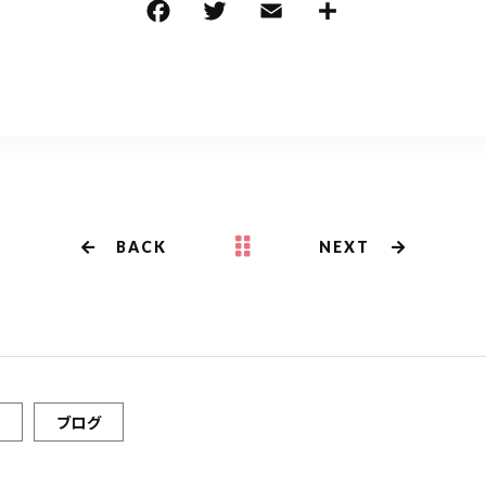
F
T
E
共
a
w
m
有
c
it
ai
e
te
l
b
r
o
o
k
BACK
NEXT
ブログ