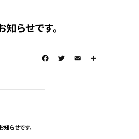
お知らせです。
F
T
E
共
a
w
m
有
c
it
ai
e
te
l
b
r
o
o
k
のお知らせです。