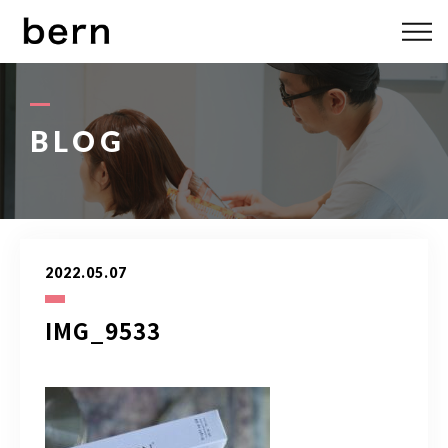
ABOUT US
MENU
BLOG
STYLE
STAFF
2022.05.07
BLOG
IMG_9533
ACCESS
bern 06-6136-6633