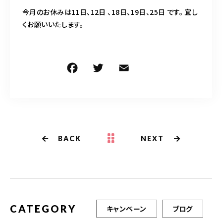
TERMINAL bern 06-6136-6633
【火水木日・祝】10:00～19:00
今月のお休みは11日、12日 、18日、19日、25日 です。 宜し
【金土】10:00〜21:00
くお願いいたします。
ご予約はこちら
F
T
E
共
a
w
m
有
c
it
ai
e
te
l
b
r
BACK
NEXT
o
o
k
CATEGORY
キャンペーン
ブログ