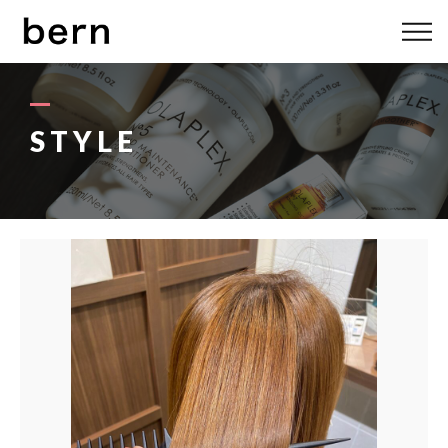
ABOUT US
MENU
STYLE
STYLE
STAFF
BLOG
ACCESS
bern 06-6136-6633