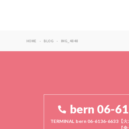
HOME
BLOG
IMG_4848
bern 06-6
TERMINAL bern 06-6136-6633
【火
【金