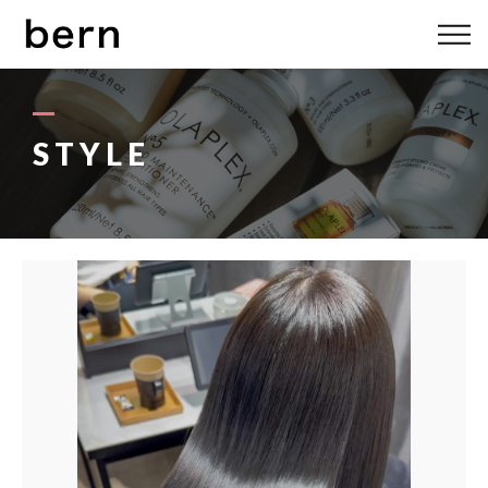
ABOUT US
MENU
STYLE
STYLE
STAFF
BLOG
ACCESS
bern 06-6136-6633