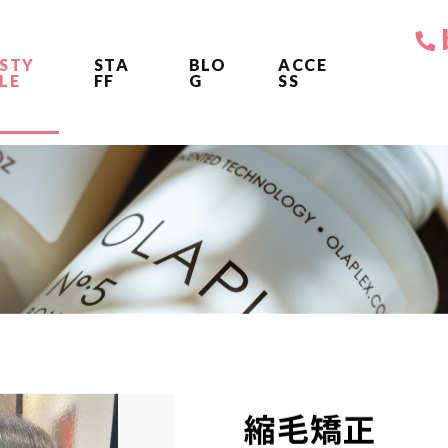
STY
STA
BLO
ACCE
LE
FF
G
SS
縮毛矯正