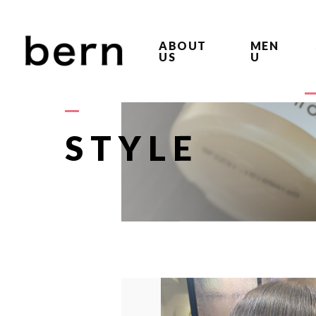
ABOUT
MEN
US
U
STYLE