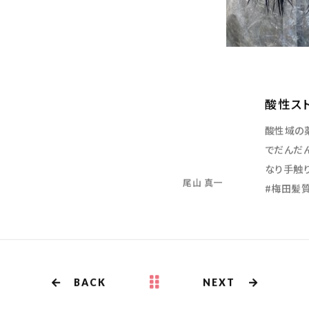
酸性ス
酸性域の
でだんだ
なり手触
尾山 真一
#梅田髪質
BACK
NEXT