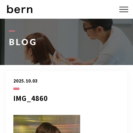
ABOUT US
MENU
BLOG
STYLE
STAFF
2025.10.03
BLOG
IMG_4860
ACCESS
bern 06-6136-6633