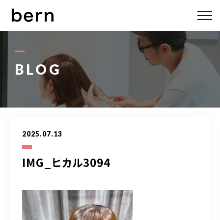
ABOUT US
MENU
BLOG
STYLE
STAFF
2025.07.13
BLOG
IMG_ヒカル3094
ACCESS
bern 06-6136-6633