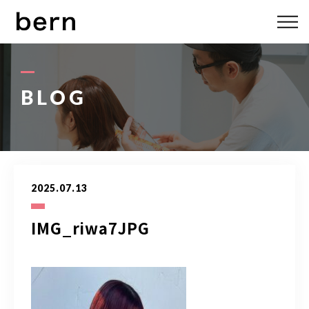
ABOUT US
MENU
BLOG
STYLE
STAFF
2025.07.13
BLOG
IMG_riwa7JPG
ACCESS
bern 06-6136-6633