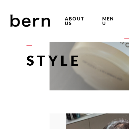
ABOUT
MEN
US
U
STYLE