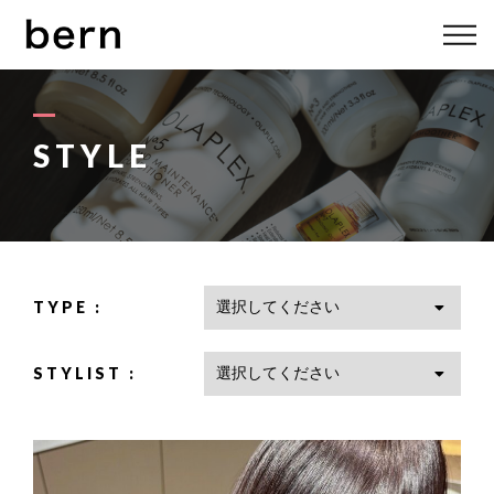
ABOUT US
MENU
STYLE
STYLE
STAFF
TYPE :
BLOG
STYLIST :
ACCESS
bern 06-6136-6633