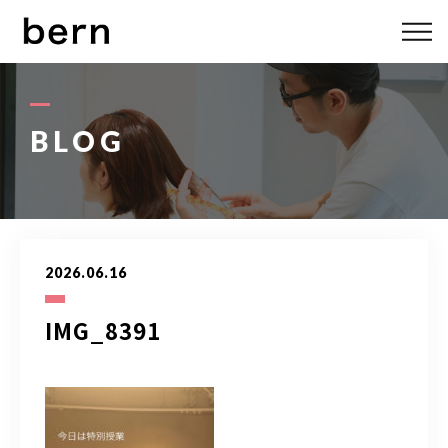
ABOUT US
MENU
BLOG
STYLE
STAFF
2026.06.16
BLOG
IMG_8391
ACCESS
bern 06-6136-6633